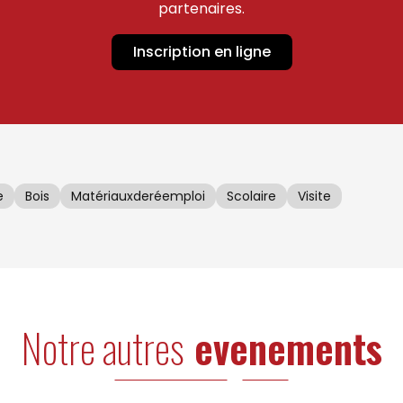
partenaires.
Inscription en ligne
e
Bois
Matériauxderéemploi
Scolaire
Visite
Notre autres
evenements