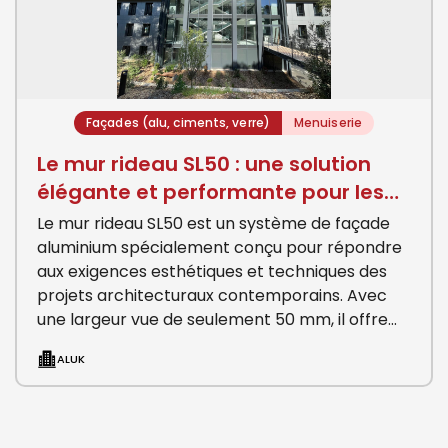
Façades (alu, ciments, verre)
Menuiserie
Le mur rideau SL50 : une solution
élégante et performante pour les
façades conte
Le mur rideau SL50 est un système de façade
aluminium spécialement conçu pour répondre
aux exigences esthétiques et techniques des
projets architecturaux contemporains. Avec
une largeur vue de seulement 50 mm, il offre
une finesse…
ALUK