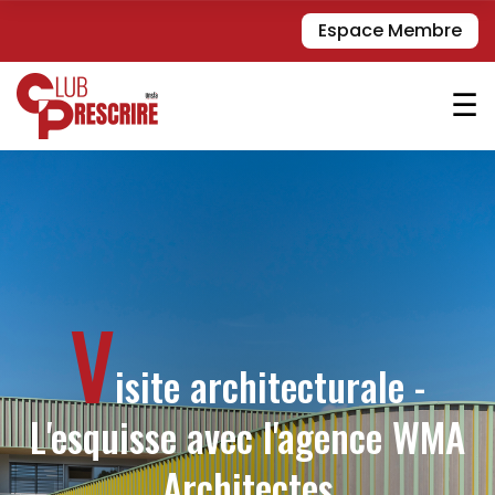
Espace Membre
☰
V
isite architecturale -
L'esquisse avec l'agence WMA
Architectes