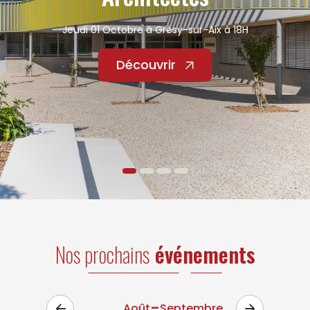
Jeudi 01 Octobre à Grésy-sur-Aix à 18H
Découvrir
Nos prochains
événements
-
Août
Septembre