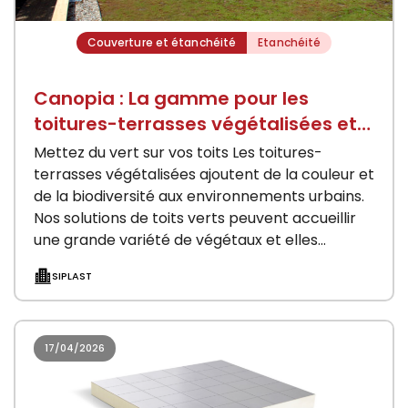
Couverture et étanchéité
Etanchéité
Canopia : La gamme pour les
toitures-terrasses végétalisées et
jardins
Mettez du vert sur vos toits Les toitures-
terrasses végétalisées ajoutent de la couleur et
de la biodiversité aux environnements urbains.
Nos solutions de toits verts peuvent accueillir
une grande variété de végétaux et elles
contribuent…
SIPLAST
17/04/2026