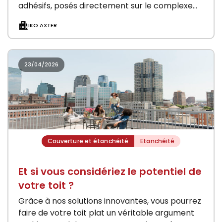
adhésifs, posés directement sur le complexe
d’étanchéité. La flexibilité et la faible masse des
IKO AXTER
modules…
23/04/2026
Couverture et étanchéité
Etanchéité
Et si vous considériez le potentiel de
votre toit ?
Grâce à nos solutions innovantes, vous pourrez
faire de votre toit plat un véritable argument