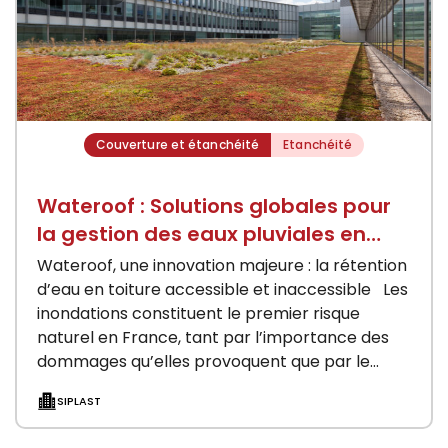
Couverture et étanchéité
Etanchéité
Wateroof : Solutions globales pour
la gestion des eaux pluviales en
toiture
Wateroof, une innovation majeure : la rétention
d’eau en toiture accessible et inaccessible Les
inondations constituent le premier risque
naturel en France, tant par l’importance des
dommages qu’elles provoquent que par le
nombre de…
SIPLAST