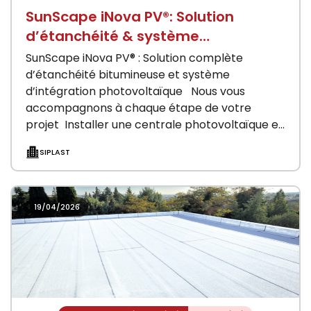
SunScape iNova PV®: Solution
d’étanchéité & système
d’intégration photovoltaïque
SunScape iNova PV® : Solution complète
d’étanchéité bitumineuse et système
d’intégration photovoltaïque Nous vous
accompagnons à chaque étape de votre
projet Installer une centrale photovoltaïque en
toiture‑terrasse ne s’improvise pas. La
SIPLAST
charpente, la tôle…
19/04/2026