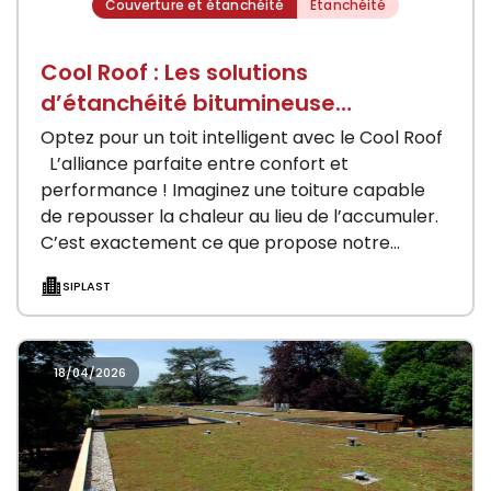
Couverture et étanchéité
Etanchéité
Cool Roof : Les solutions
d’étanchéité bitumineuse
réflectives
Optez pour un toit intelligent avec le Cool Roof
L’alliance parfaite entre confort et
performance ! Imaginez une toiture capable
de repousser la chaleur au lieu de l’accumuler.
C’est exactement ce que propose notre…
SIPLAST
18/04/2026