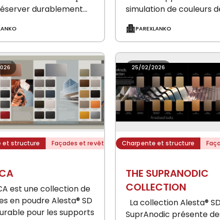
réserver durablement
simulation de couleurs d
rité architecturale des
façade de maison individ
LANKO
PAREXLANKO
 ITE face aux effets du
signée PAREXLANKO. Co
 REVLANE CLEAN est une
pour inspirer et accom
e finition organique
professionnels…
2026
25/02/2026
 et structure
Façades et revêtements extérieurs
Charpente et structure
Faça
ICA
THE SUPRANODIC
COLLECTION
 est une collection de
es en poudre Alesta® SD
La collection Alesta® S
rable pour les supports
SuprAnodic présente de