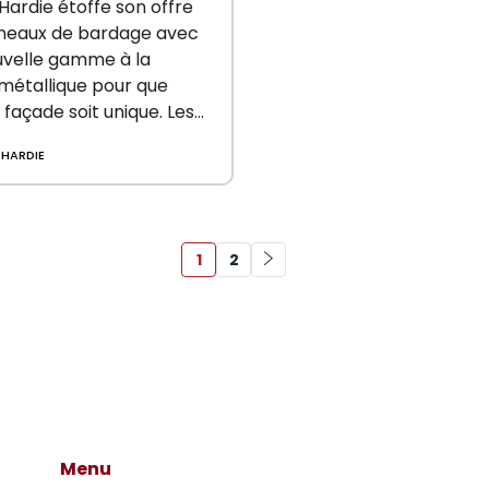
s-ciment finition
ardie étoffe son offre
lique
neaux de bardage avec
uvelle gamme à la
n métallique pour que
façade soit unique. Les
ux conservent leurs
 HARDIE
ents en réaction feu
D0), en résistance aux…
1
2
Menu