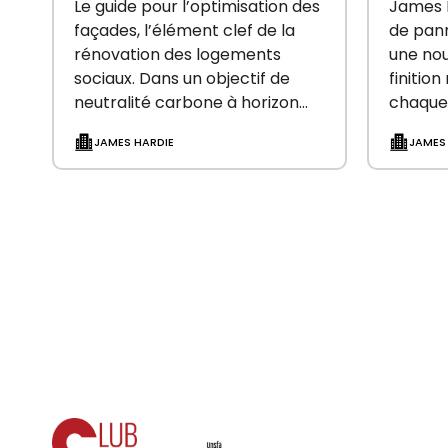
des bailleurs sociaux
fibre
Le guide pour l’optimisation des
James H
métal
façades, l’élément clef de la
de pan
rénovation des logements
une no
sociaux. Dans un objectif de
finitio
neutralité carbone à horizon
chaque 
2050, la France engage depuis
pannea
JAMES HARDIE
JAMES
plusieurs années d’importants
classem
efforts dans la rénovation
(A2-S1-
énergétique…