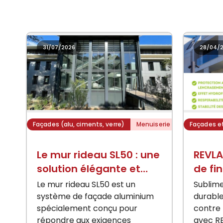
31/07/2026
28/04/
Façades (alu, ciments, verre)
Menuiserie
Façades e
Le mur rideau SL50 : une
REVLA
solution élégante et
de fi
performante pour les
perfo
Le mur rideau SL50 est un
Sublime
façades conte
système de façade aluminium
durabl
spécialement conçu pour
contre
répondre aux exigences
avec R