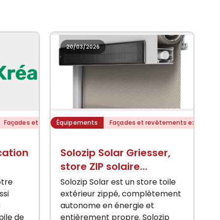
20/03/2026
Façades et revêtements extérieurs
Équipements
Façades et revêtements extérieurs
cation
Solozip Solar Griesser,
store ZIP solaire
e
autonome haute
otre
Solozip Solar est un store toile
O
performance
ssi
extérieur zippé, complètement
a
autonome en énergie et
bile de
entièrement propre. Solozip