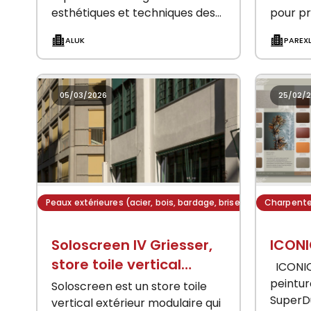
esthétiques et techniques des
pour p
projets architecturaux
l’intég
ALUK
PAREX
contemporains. Avec une
façades
largeur vue de seulement 50
temps,
mm, il offre une finesse…
nouvell
haute…
05/03/2026
25/02/
Peaux extérieures (acier, bois, bardage, brise soleil)
Charpente
Soloscreen IV Griesser,
ICON
store toile vertical
ICONICA
modulaire
peintur
Soloscreen est un store toile
SuperDu
vertical extérieur modulaire qui