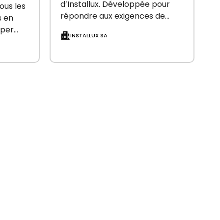
d’Installux. Développée pour
ous les
répondre aux exigences de
s en
l’architecture contemporaine,
uper
INSTALLUX SA
elle conjugue liberté de
 un
conception, performances
s
élevées et parfaite conformité
s les
réglementaire. Pensée comme
un système modulaire,…