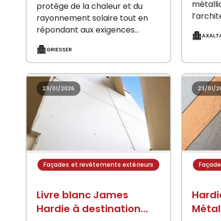
métalli
protège de la chaleur et du
l’archit
rayonnement solaire tout en
collect
répondant aux exigences
AXALT
de not
esthétiques des façades. Avec
GRIESSER
en pou
son encombrement discret, il
convient pour les surfaces
moyennes…
23/01/2026
23/01/2
Façades et revêtements extérieurs
Façade
Livre blanc James
Hardi
Hardie à destination
Métal