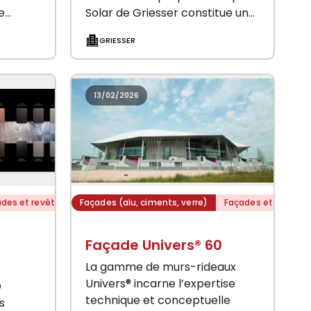
e
Solar de Griesser constitue une
uelle
solution innovante et durable
GRIESSER
nçue
pour les rénovations et les
pagner
bâtiments neufs. Un panneau
solaire…
13/02/2026
des et revêtements extérieurs
Façades (alu, ciments, verre)
Façades et revêtem
Façade Univers® 60
La gamme de murs-rideaux
Univers® incarne l’expertise
D
technique et conceptuelle
s