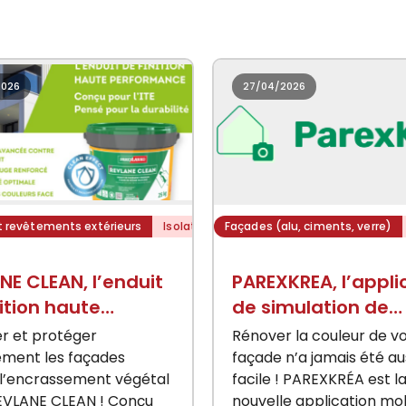
2026
27/04/2026
t revêtements extérieurs
Isolation thermique par l'extérieur
Façades (alu, ciments, verre)
NE CLEAN, l’enduit
PAREXKREA, l’appli
nition haute
de simulation de
rmance pour ITE
couleurs de façad
r et protéger
Rénover la couleur de v
signée PAREXLANK
ement les façades
façade n’a jamais été au
 l’encrassement végétal
facile ! PAREXKRÉA est l
EVLANE CLEAN ! Conçu
nouvelle application mo