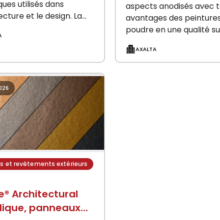
ques utilisés dans
aspects anodisés avec t
ecture et le design. La
avantages des peinture
ion ICONICA fait partie
poudre en une qualité s
A
re gamme de peintures
durable. SuprAnodic est
AXALTA
dre SuperDurable…
nuancier regroupant de
peintures en poudre, dan
aspects…
026
s et revêtements extérieurs
e® Architectural
lique, panneaux