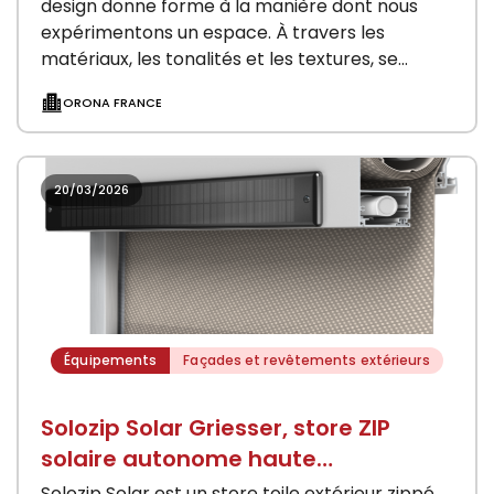
design donne forme à la manière dont nous
expérimentons un espace. À travers les
matériaux, les tonalités et les textures, se
construit le…
ORONA FRANCE
20/03/2026
Équipements
Façades et revêtements extérieurs
Solozip Solar Griesser, store ZIP
solaire autonome haute
performance
Solozip Solar est un store toile extérieur zippé,