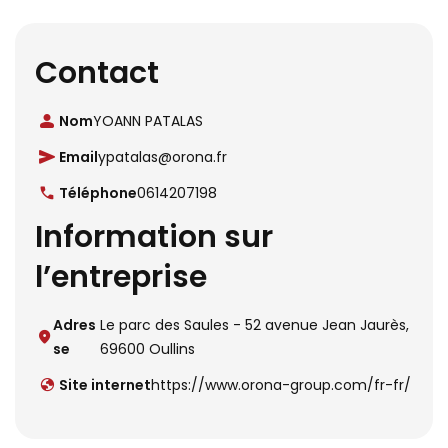
Contact
Nom
YOANN PATALAS
Email
ypatalas@orona.fr
Téléphone
0614207198
Information sur
l’entreprise
Adres
Le parc des Saules - 52 avenue Jean Jaurès,
se
69600 Oullins
Site internet
https://www.orona-group.com/fr-fr/