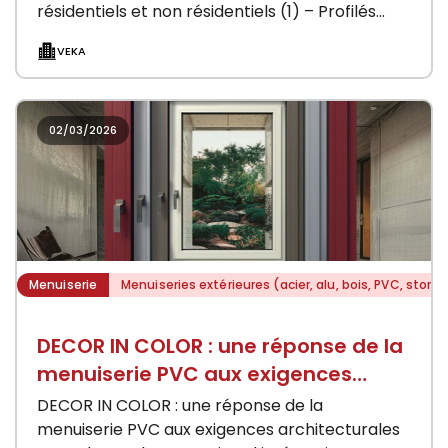
résidentiels et non résidentiels (1) – Profilés
PVC à 5 chambres de 70mm d’épaisseur –…
VEKA
02/03/2026
Menuiserie
Menuiseries extérieures (acier, alu, bois, PVC, stores
DECOR IN COLOR : une réponse de la
menuiserie PVC aux exigences
architecturales
DECOR IN COLOR : une réponse de la
menuiserie PVC aux exigences architecturales