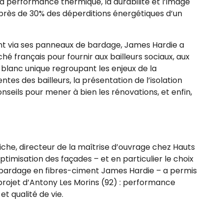
 la performance thermique, la durabilité et l’image
e près de 30% des déperditions énergétiques d’un
nt via ses panneaux de bardage, James Hardie a
é français pour fournir aux bailleurs sociaux, aux
e blanc unique regroupant les enjeux de la
tes des bailleurs, la présentation de l’isolation
onseils pour mener à bien les rénovations, et enfin,
che, directeur de la maîtrise d’ouvrage chez Hauts
imisation des façades – et en particulier le choix
 bardage en fibres-ciment James Hardie – a permis
 projet d’Antony Les Morins (92) : performance
et qualité de vie.