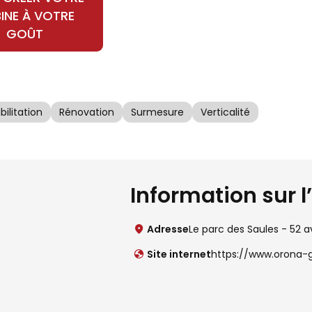
INE À VOTRE
GOÛT
ilitation
Rénovation
Surmesure
Verticalité
Information sur l
Adresse
Le parc des Saules - 52 
Site internet
https://www.orona-