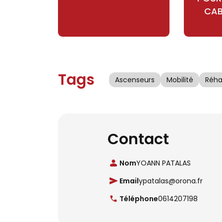
CAB
Tags
Ascenseurs
Mobilité
Réhab
Contact
Nom
YOANN PATALAS
Email
ypatalas@orona.fr
Téléphone
0614207198