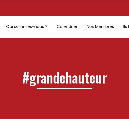
Qui sommes-nous ?
Calendrier
Nos Membres
Il
#grandehauteur