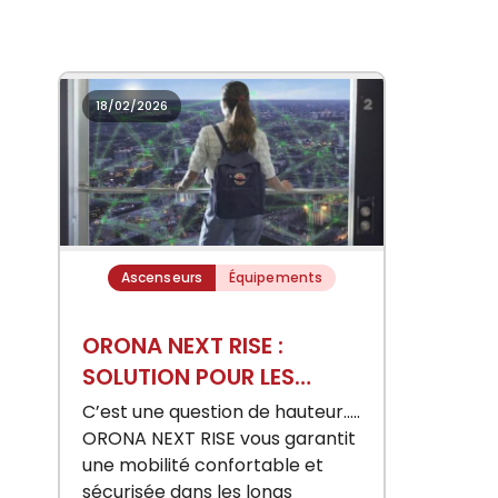
18/02/2026
Ascenseurs
Équipements
ORONA NEXT RISE :
SOLUTION POUR LES
IMMEUBLES DE GRANDE
C’est une question de hauteur…..
HAUTEUR (IGH)
ORONA NEXT RISE vous garantit
une mobilité confortable et
sécurisée dans les longs