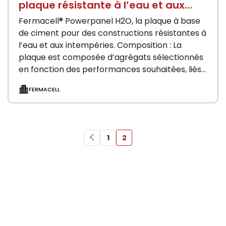
plaque résistante à l’eau et aux
intempéries.
Fermacell® Powerpanel H2O, la plaque à base
de ciment pour des constructions résistantes à
l’eau et aux intempéries. Composition : La
plaque est composée d’agrégats sélectionnés
en fonction des performances souhaitées, liés
au ciment et armés…
FERMACELL
1
2