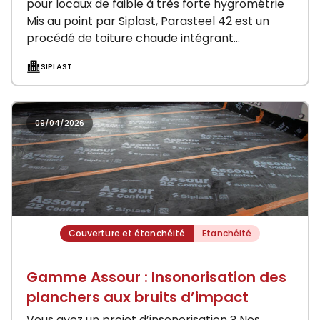
pour locaux de faible à très forte hygrométrie
Mis au point par Siplast, Parasteel 42 est un
procédé de toiture chaude intégrant
l’étanchéité et…
SIPLAST
09/04/2026
Couverture et étanchéité
Etanchéité
Gamme Assour : Insonorisation des
planchers aux bruits d’impact
Vous avez un projet d’insonorisation ? Nos