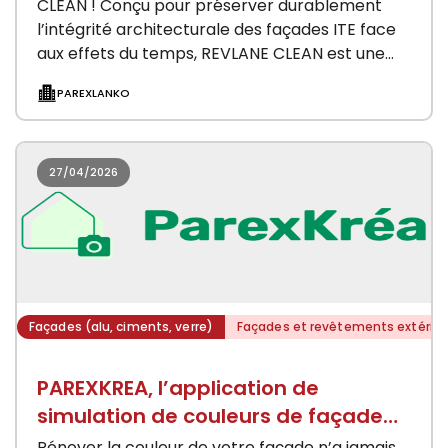
CLEAN ! Conçu pour préserver durablement
l’intégrité architecturale des façades ITE face
aux effets du temps, REVLANE CLEAN est une
nouvelle finition organique haute…
PAREXLANKO
27/04/2026
Façades (alu, ciments, verre)
Façades et revêtements extérieu
PAREXKREA, l’application de
simulation de couleurs de façade
signée PAREXLANKO
Rénover la couleur de votre façade n’a jamais