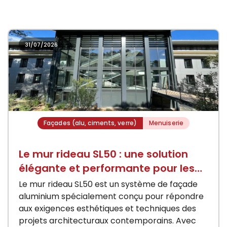
31/07/2026
Façades (alu, ciments, verre)
Menuiserie
Le mur rideau SL50 : une solution
élégante et performante pour les
façades conte
Le mur rideau SL50 est un système de façade
aluminium spécialement conçu pour répondre
aux exigences esthétiques et techniques des
projets architecturaux contemporains. Avec